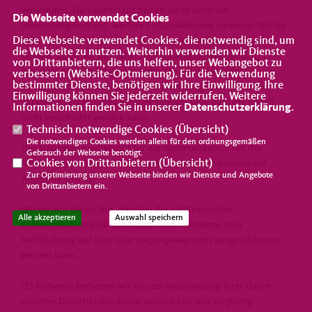
verwenden. Darüberhinaus finden Sie in unserem
Die Webseite verwendet Cookies
Internetangebot u.U. weitere E-Mail-Adressen einzelner Stellen
Diese Webseite verwendet Cookies, die notwendig sind, um
oder Personen. Auch an diese Adressen können Sie E-Mails
die Webseite zu nutzen. Weiterhin verwenden wir Dienste
senden. Möchten Sie E-Mails mit Dateianhängen senden, so
von Drittanbietern, die uns helfen, unser Webangebot zu
beachten Sie bitte, dass wir nicht alle auf dem Markt
verbessern (Website-Optmierung). Für die Verwendung
bestimmter Dienste, benötigen wir Ihre Einwilligung. Ihre
verfügbaren Dateiformate und Anwendungen unterstützen
Einwilligung können Sie jederzeit widerrufen. Weitere
können. In Einzelfällen kann es möglich sein, dass die E-Mail
Informationen finden Sie in unserer
Datenschutzerklärung
.
nicht verarbeitet werden kann.
Technisch notwendige Cookies (
Übersicht
)
Die notwendigen Cookies werden allein für den ordnungsgemäßen
Diese Hinweise gelten nur für die Kommunikation mit der
Gebrauch der Webseite benötigt.
Cookies von Drittanbietern (
Übersicht
)
Frauen Union Oberhavel und gelten nicht für Verweise auf
Zur Optimierung unserer Webseite binden wir Dienste und Angebote
Angebote Dritter.
von Drittanbietern ein.
Wir weisen darauf hin, dass bei der elektronischen
Alle akzeptieren
Auswahl speichern
Kommunikation eine unbefugte Kenntnisnahme oder
Verfälschung auf dem Übertragungsweg nicht ausgeschlossen
werden kann.
(2) Teilweise bedienen wir uns zur Verarbeitung Ihrer Daten
externer Dienstleister. Diese wurden von uns sorgfältig