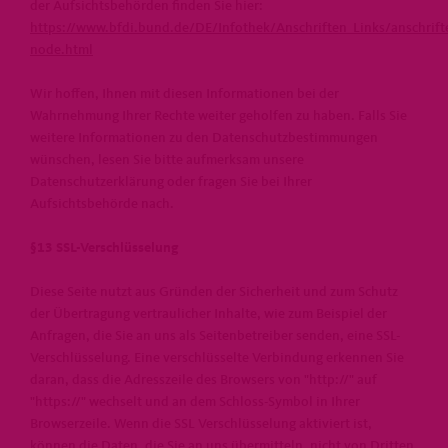
der Aufsichtsbehörden finden Sie hier:
https://www.bfdi.bund.de/DE/Infothek/Anschriften_Links/anschrifte
node.html
Wir hoffen, Ihnen mit diesen Informationen bei der
Wahrnehmung Ihrer Rechte weiter geholfen zu haben. Falls Sie
weitere Informationen zu den Datenschutzbestimmungen
wünschen, lesen Sie bitte aufmerksam unsere
Datenschutzerklärung oder fragen Sie bei Ihrer
Aufsichtsbehörde nach.
§13 SSL-Verschlüsselung
Diese Seite nutzt aus Gründen der Sicherheit und zum Schutz
der Übertragung vertraulicher Inhalte, wie zum Beispiel der
Anfragen, die Sie an uns als Seitenbetreiber senden, eine SSL-
Verschlüsselung. Eine verschlüsselte Verbindung erkennen Sie
daran, dass die Adresszeile des Browsers von "http://" auf
"https://" wechselt und an dem Schloss-Symbol in Ihrer
Browserzeile. Wenn die SSL Verschlüsselung aktiviert ist,
können die Daten, die Sie an uns übermitteln, nicht von Dritten