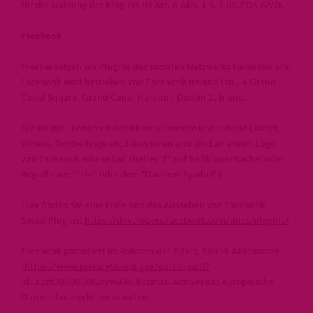
für die Nutzung der Plug-ins ist Art. 6 Abs. 1 S. 1 lit. f DS-GVO.
Facebook
Hierbei setzen wir Plugins des sozialen Netzwerks Facebook ein.
Facebook wird betrieben von Facebook Ireland Ltd., 4 Grand
Canal Square, Grand Canal Harbour, Dublin 2, Irland.
Die Plugins können Interaktionselemente und Inhalte (Bilder,
Videos, Textbeiträge etc.) darstellen und sind an einem Logo
von Facebook erkennbar. (helles "f" auf hellblauer Kachel oder
Begriffe wie "Like" oder dem "Daumen-Symbol")
Hier finden Sie eine Liste und das Aussehen von Facebook
Social Plugins:
https://developers.facebook.com/docs/plugins/
Facebook garantiert im Rahmen des Privcy-Shield-Abkommen
(
https://www.privacyshield.gov/participant?
id=a2zt0000000GnywAAC&status=Active
) das europäische
Datenschutzrecht einzuhalten.