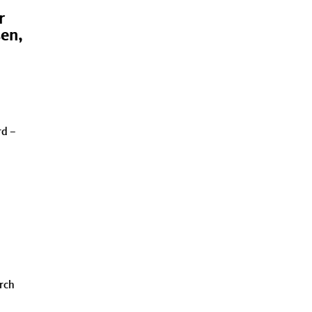
r
sen,
rd –
rch