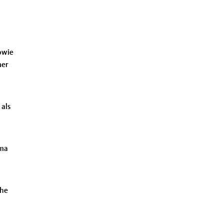
owie
mer
 als
ema
che