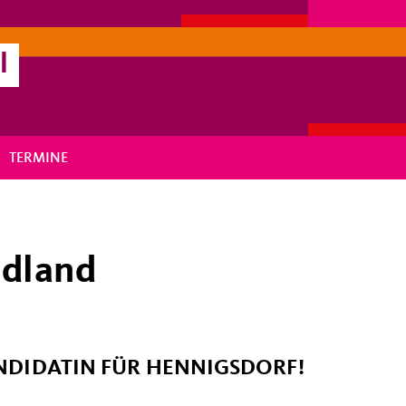
l
TERMINE
ndland
NDIDATIN FÜR HENNIGSDORF!