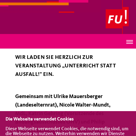
Frauen Union Oberhavel
Save the Date! - 14.11.2025
WIR LADEN SIE HERZLICH ZUR
VERANSTALTUNG „UNTERRICHT STATT
AUSFALL!" EIN.
Gemeinsam mit Ulrike Mauersberger
(Landeselternrat), Nicole Walter-Mundt,
MdL, Katrin Gehring (Vorsitzende des
Die Webseite verwendet Cookies
Bildungsausschusses OHV) und Philip
Diese Webseite verwendet Cookies, die notwendig sind, um
Rhodus (Vorsitzender der CDA OHV)
die Webseite zu nutzen. Weiterhin verwenden wir Dienste